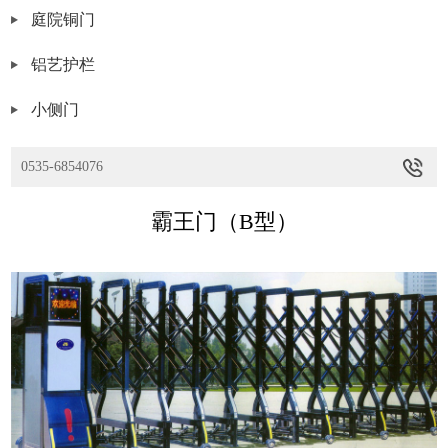
庭院铜门
铝艺护栏
小侧门
0535-6854076
霸王门（B型）