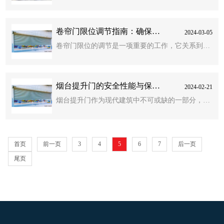
中的优选产品。首先，喷塑护栏的防腐性能优异。
轴、箱体、控制箱、卷门机、限位器、门楣、手动
它采用四层防腐处理，表面覆以一层具有防腐、防
速放开关装置、按钮开关和保险
卷帘门限位调节指南：确保门
2024-03-05
锈、抗腐蚀等特性的防护涂料，大大提高了产品的
体正常启闭的关键步骤
卷帘门限位的调节是一项重要的工作，它关系到卷
使用寿命，有效解决了长期困扰围栏产品的表面锈
帘门是否能正常开启和关闭。以下是调节卷帘门限
蚀、粉化、龟裂等问题。其次，喷塑护栏的装饰性
位的大致步骤：1.找到限位器：限位器一般位于卷
良好。它拥有丰富的色彩选
烟台提升门的安全性能与保障
2024-02-21
帘门的电机附近，两边凸出的部分有两个螺钉，能
措施
烟台提升门作为现代建筑中不可或缺的一部分，其
起到紧固的效果。一个螺钉对应的就是上限位，另
安全性能至关重要。为了确保提升门的安全运行，
一个对应的是下限位。2.调整下限位：先采取手动
我们采取了一系列保障措施。首先，提升门配备了
的方法将门降至下限位，再
先进的控制系统，能够实现智能化管理，有效防止
首页
前一页
3
4
5
6
7
后一页
非法入侵和盗窃行为。其次，提升门还采用了高强
尾页
度材料制作，具有优异的抗冲击和抗压性能，即使
在恶劣的天气条件下也能保