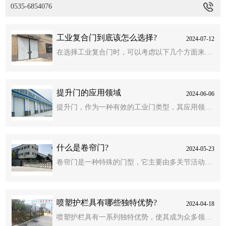
0535-6854076
工业复合门到底该怎么选择?
2024-07-12
在选择工业复合门时，可以考虑以下几个方面来确
保选择到合适且高质量的产品：1.材质与结构：工
业复合门通常由多种材料复合而成，如钢板、实木
提升门的应用领域
2024-06-06
框架和内填料等。优异的复合门应具有坚固耐用的
提升门，作为一种有效的工业门类型，其应用领域
特点，不易变形、开裂。同时，注意检查门扇的填
广泛且多样。以下是提升门的主要应用领域及特
充物，如蜂窝形、密度板等，这些都会影响门的隔
点：1.工业厂房：提升门在工业厂房中尤为常见，
音、隔热和耐用性。2.厚度
什么是卷帘门?
2024-05-23
其密封性能和安全性能较高，能够有效地防止外界
卷帘门是一种特殊的门型，它主要由多关节活动的
灰尘、噪音和冷空气的侵入，保持车间内部的清洁
门片串联而成，这些门片在固定的滑道内，以门上
和温暖。常用于食品工厂、制药企业、净化企业等
方的卷轴为中心进行上下转动。卷帘门的设计使其
对密封性要求较高的厂房或仓库。
喷塑护栏具有哪些独特优势?
2024-04-18
能够像卷轴一样卷起或放下，从而实现门的开启和
喷塑护栏具有一系列独特优势，使其成为众多领域
关闭。卷帘门通常由帘板、座板、导轨、支座、卷